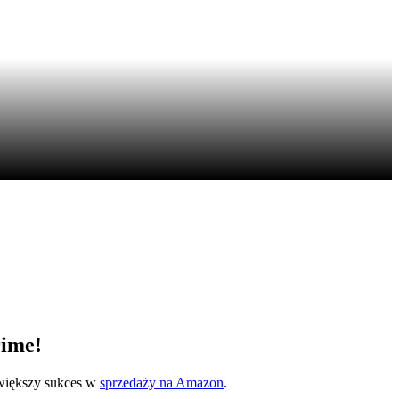
rime!
 większy sukces w
sprzedaży na Amazon
.