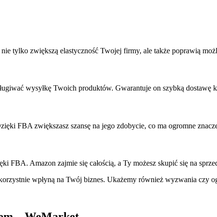
 nie tylko zwiększą elastyczność Twojej firmy, ale także poprawią mo
ługiwać wysyłkę Twoich produktów. Gwarantuje on szybką dostawę kl
ięki FBA zwiększasz szansę na jego zdobycie, co ma ogromne znacze
ki FBA. Amazon zajmie się całością, a Ty możesz skupić się na sprz
orzystnie wpłyną na Twój biznes. Ukażemy również wyzwania czy ogra
iem – WeMarket