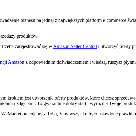
rowadzenie biznesu na jednej z największych platform e-commerce ś
sprzedaży produktów.
 trzeba zarejestrować się w
Amazon Seller Central
i utworzyć oferty p
ncji Amazon
z odpowiednim doświadczeniem i wiedzą, ruszysz płynnie
ym krokiem jest utworzenie oferty produktów, które chcesz sprzedawać n
ami i zdjęciami. To gwarantuje dobry start i wyróżnia Twoje produkty
h. W WeMarket pracujemy z Tobą, żeby wszystko było ustawione prawi