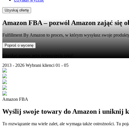
Uzyskaj ofertę
Amazon FBA
– pozwól Amazon zająć się ob
Fulfillment By Amazon to proces, w którym wysyłasz swoje produkt
Poproś o wycenę
Uzyskaj pomoc przy rozpoczęciu tutaj!
2013 - 2026
Wybrani klienci
01 - 05
Amazon FBA
Wyślij swoje towary do Amazon i uniknij 
To rozwiązanie ma wiele zalet, ale wymaga także ostrożności. Tu p