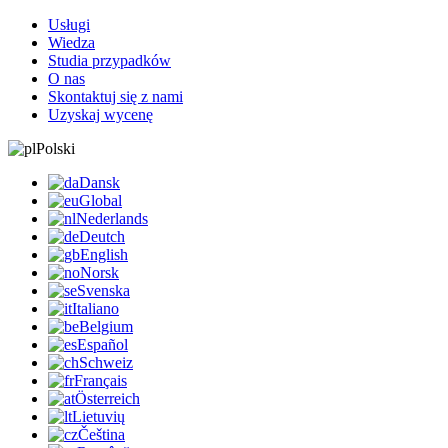
Usługi
Wiedza
Studia przypadków
O nas
Skontaktuj się z nami
Uzyskaj wycenę
Polski
Dansk
Global
Nederlands
Deutch
English
Norsk
Svenska
Italiano
Belgium
Español
Schweiz
Français
Österreich
Lietuvių
Čeština