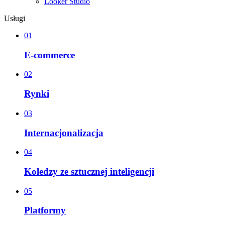
Looker Studio
Usługi
01
E-commerce
02
Rynki
03
Internacjonalizacja
04
Koledzy ze sztucznej inteligencji
05
Platformy