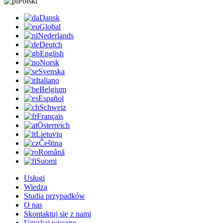
Polski
Dansk
Global
Nederlands
Deutch
English
Norsk
Svenska
Italiano
Belgium
Español
Schweiz
Français
Österreich
Lietuvių
Čeština
Română
Suomi
Usługi
Wiedza
Studia przypadków
O nas
Skontaktuj się z nami
Uzyskaj wycenę