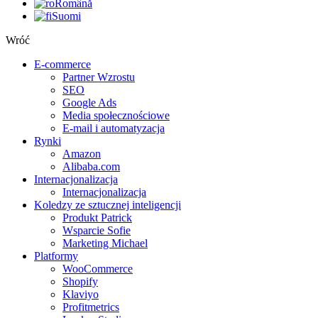
Română
Suomi
Wróć
E-commerce
Partner Wzrostu
SEO
Google Ads
Media społecznościowe
E-mail i automatyzacja
Rynki
Amazon
Alibaba.com
Internacjonalizacja
Internacjonalizacja
Koledzy ze sztucznej inteligencji
Produkt Patrick
Wsparcie Sofie
Marketing Michael
Platformy
WooCommerce
Shopify
Klaviyo
Profitmetrics