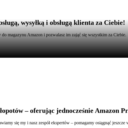
sługą, wysyłką i obsługą klienta za Ciebie!
y do magazynu Amazon i pozwalasz im zająć się wszystkim za Ciebie.
kłopotów – oferując jednocześnie Amazon P
ojawiamy się my i nasz zespół ekspertów – pomagamy osiągnąć jeszcze