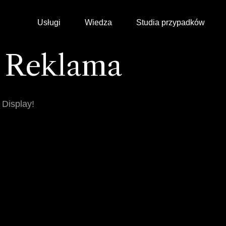
Usługi
Wiedza
Studia przypadków
Reklama
 Display!
Partner Wzrostu
WooCommerce
SEO
Shopify