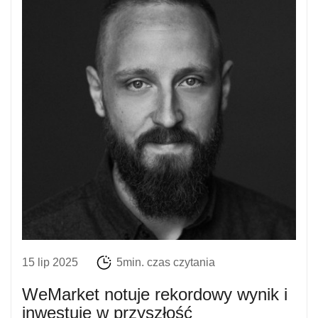
15 lip 2025
5min. czas czytania
WeMarket notuje rekordowy wynik i
inwestuje w przyszłość