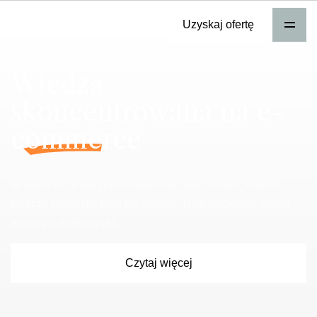
Uzyskaj ofertę
Wiedza
skoncentrowana na
e-
commerce
W świecie, w którym efektywność stale rośnie, wiedza
jeszcze nigdy nie była tak ważna. Tutaj pogłębisz swoją
wiedzę o marketingu.
Czytaj więcej